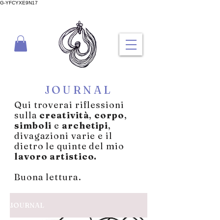
G-YFCYXE9N17
JOURNAL
Qui troverai riflessioni
sulla
creatività
,
corpo
,
simboli
e
archetipi
,
divagazioni varie
e il
dietro le quinte del
mio
lavoro artistico.
Buona lettura.
JOURNAL