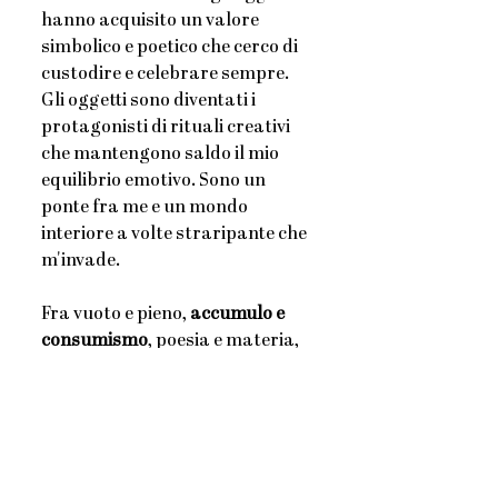
hanno acquisito un valore 
simbolico e poetico che cerco di 
custodire e celebrare sempre. 
Gli oggetti sono diventati i 
protagonisti di rituali creativi 
che mantengono saldo il mio 
equilibrio emotivo. Sono un 
ponte fra me e un mondo 
interiore a volte straripante che 
m'invade. 
Fra vuoto e pieno, 
accumulo e 
consumismo
, poesia e materia, 
oggetto e immagine cosa c’è?
Ho iniziato a farmi queste 
domande partendo proprio 
dalla mia casa.