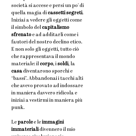
società si accese e persi un po’ di 
quella magia di 
cassetti segreti
. 
Iniziai a vedere gli oggetti come 
il simbolo del 
capitalismo 
sfrenato
 e ad additarli come i 
fautori del nostro declino etico. 
E non solo gli oggetti, tutto ciò 
che rappresentava il mondo 
materiale: il 
corpo
, i 
soldi
, la 
casa
 diventarono sporchi e 
“bassi”. Abbandonai i tacchi alti 
che avevo provato ad indossare 
in maniera davvero ridicola e 
iniziai a vestirmi in maniera più 
punk.
Le 
parole
 e le
 immagini 
immateriali 
divennero il mio 