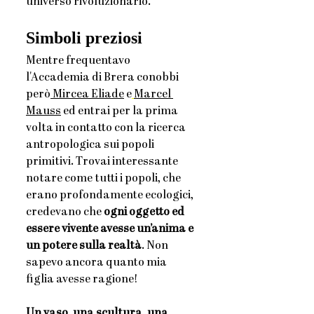
universo rivoluzionario.
Simboli preziosi
Mentre frequentavo 
l'Accademia di Brera conobbi 
però
 Mircea Eliade
 e
Marcel 
Mauss
 ed entrai per la prima 
volta in contatto con la ricerca 
antropologica sui popoli 
primitivi. Trovai interessante 
notare come tutti i popoli, che 
erano profondamente ecologici, 
credevano che 
ogni oggetto ed 
essere vivente avesse un’anima
e 
un potere sulla realtà
. Non 
sapevo ancora quanto mia 
figlia avesse ragione!  
Un vaso, una scultura, una 