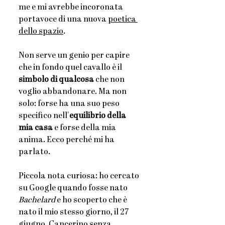
me e mi avrebbe incoronata 
portavoce di una nuova
poetica 
dello spazio
. 
Non serve un genio per capire 
che in fondo quel cavallo è il 
simbolo di qualcosa
 che non 
voglio abbandonare. Ma non 
solo: forse ha una suo peso 
specifico nell'
equilibrio della 
mia casa 
e
forse
della mia 
anima. Ecco perché mi ha 
parlato.
Piccola nota curiosa: ho cercato 
su Google quando fosse nato
Bachelard
 e ho scoperto che è 
nato il mio stesso giorno, il 27 
giugno. Cancerino senza 