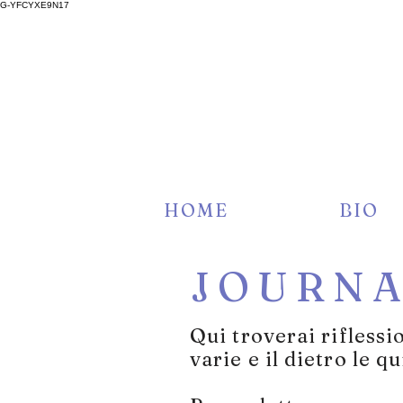
G-YFCYXE9N17
HOME
BIO
JOURN
Qui troverai riflessi
varie
e il dietro le qu