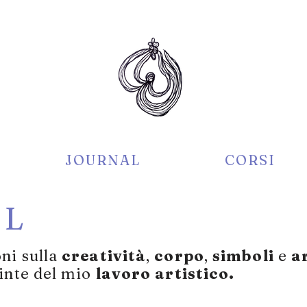
JOURNAL
CORSI
AL
oni sulla
creatività
,
corpo
,
simboli
e
a
inte del
mio
lavoro artistico.